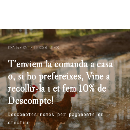
ENVIAMENTS I RECOLLIDES
T’enviem la comanda a casa
o, si ho prefereixes, Vine a
recollir-la i et fem 10% de
Descompte!
Descomptes només per pagaments en
efectiu