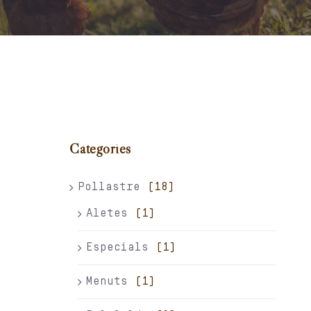
Carret
El meu compte
Català
Categories
Pollastre
(18)
Aletes
(1)
Especials
(1)
Menuts
(1)