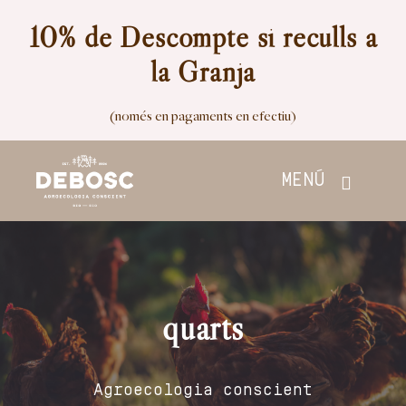
Skip
10% de Descompte si reculls a
to
la Granja
content
(només en pagaments en efectiu)
MENÚ
Inici
Botiga
quarts
Nosaltres
Agroecologia conscient
Contacte