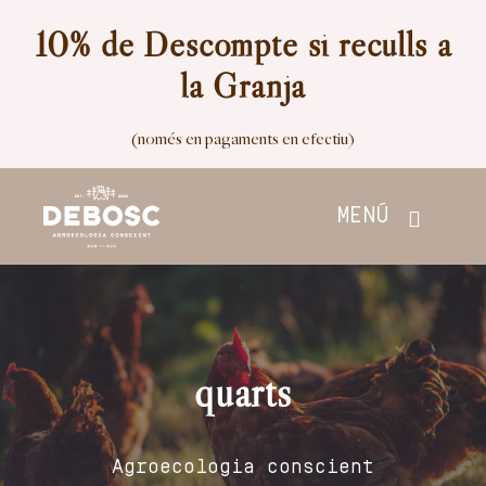
Skip
10% de Descompte si reculls a
to
la Granja
content
(només en pagaments en efectiu)
MENÚ
Inici
Botiga
quarts
Nosaltres
Agroecologia conscient
Contacte