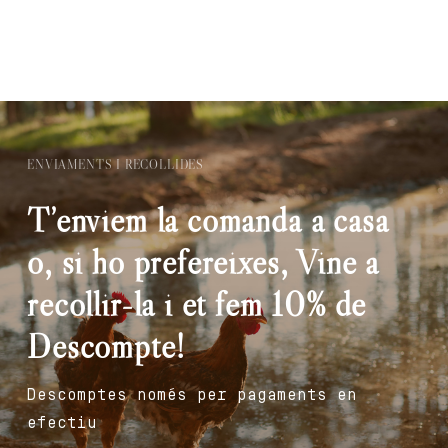
ENVIAMENTS I RECOLLIDES
T’enviem la comanda a casa
o, si ho prefereixes, Vine a
recollir-la i et fem 10% de
Descompte!
Descomptes només per pagaments en
efectiu