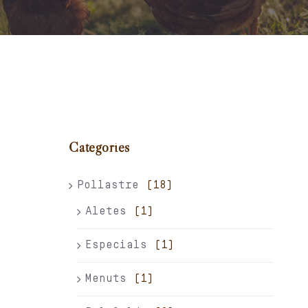
Carret
El meu compte
Català
Categories
Pollastre
(18)
Aletes
(1)
Especials
(1)
Menuts
(1)