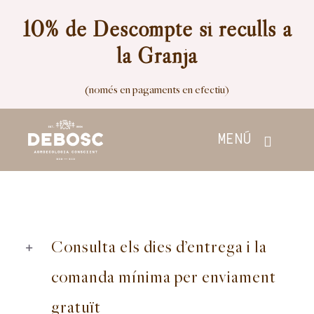
Skip
10% de Descompte si reculls a
to
la Granja
content
(només en pagaments en efectiu)
MENÚ
Inici
Botiga
Consulta els dies d’entrega i la
Nosaltres
comanda mínima per enviament
gratuït
Contacte