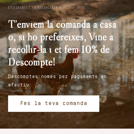
ENVIAMENTS I RECOLLIDES
T’enviem la comanda a casa
o, si ho prefereixes, Vine a
recollir-la i et fem 10% de
Descompte!
Descomptes només per pagaments en
efectiu
Fes la teva comanda