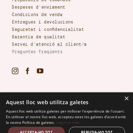
Preparació de comandes
Despeses d’enviament
Condicions de venda
Entregues i devolucions
Seguretat i confidencialitat
Garantia de qualitat
Servei d’atenció al client/a
Preguntes freqüents
×
Aquest lloc web utilitza galetes
Aquest lloc web utilitza galetes per millorar l'experiència de l'usuari.
En utilitzar el nostre lloc web, accepteu totes les galetes d’acord amb
la nostra Política de galetes.
Llegir-ne més
2024 ·2024 · Debosc · Powered by
•
Política de privacitat
•
Avís Legal i condicions d’ús
•
ACCEPTA-HO TOT
REBUTJA-HO TOT