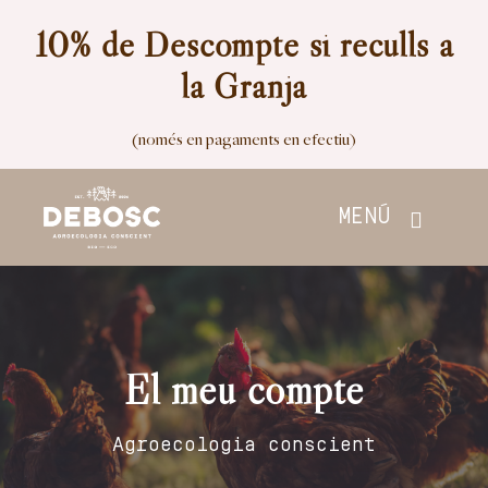
Skip
10% de Descompte si reculls a
to
la Granja
content
(només en pagaments en efectiu)
MENÚ
Inici
Botiga
El meu compte
Nosaltres
Agroecologia conscient
Contacte