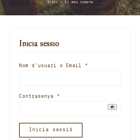
Inici
»
El meu compte
Carret
El meu compte
Inicia sessió
Català
Obligatori
Nom d'usuari o Email
*
Obligatori
Contrasenya
*
Inicia sessió