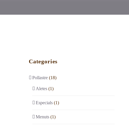
Carret
El meu compte
Català
Categories
Pollastre
(18)
Aletes
(1)
Especials
(1)
Menuts
(1)