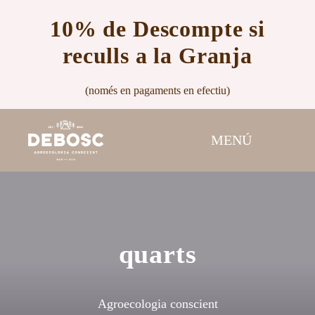
Skip
10% de Descompte si
to
content
reculls a la Granja
(només en pagaments en efectiu)
MENÚ
Inici
Botiga
quarts
Nosaltres
Agroecologia conscient
Contacte