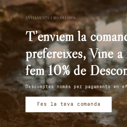
ENVIAMENTS I RECOLLIDES
T’enviem la comand
prefereixes, Vine a r
fem 10% de Desco
Descomptes només per pagaments en e
Fes la teva comanda