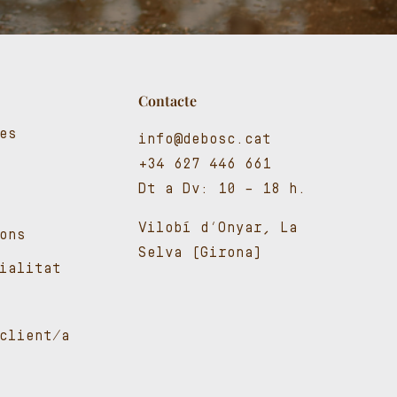
Contacte
es
info@debosc.cat
+34 627 446 661
Dt a Dv: 10 – 18 h.
Vilobí d’Onyar, La
ons
Selva (Girona)
cialitat
client/a