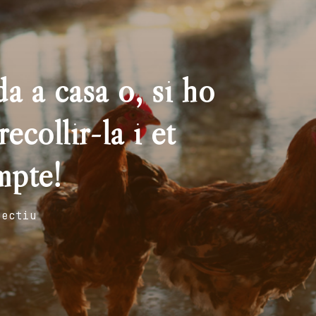
a a casa o, si ho
ecollir-la i et
mpte!
fectiu