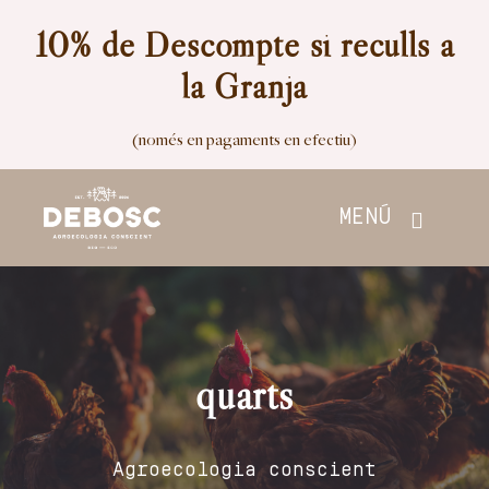
Skip
10% de Descompte si reculls a
to
la Granja
content
(només en pagaments en efectiu)
MENÚ
Inici
Botiga
quarts
Nosaltres
Agroecologia conscient
Contacte