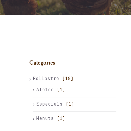
Carret
El meu compte
Català
Categories
Pollastre
(18)
Aletes
(1)
Especials
(1)
Menuts
(1)