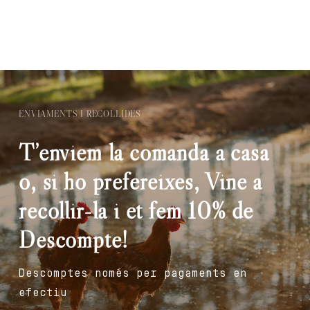
ENVIAMENTS I RECOLLIDES
T’enviem la comanda a casa
o, si ho prefereixes, Vine a
recollir-la i et fem 10% de
Descompte!
Descomptes només per pagaments en
efectiu