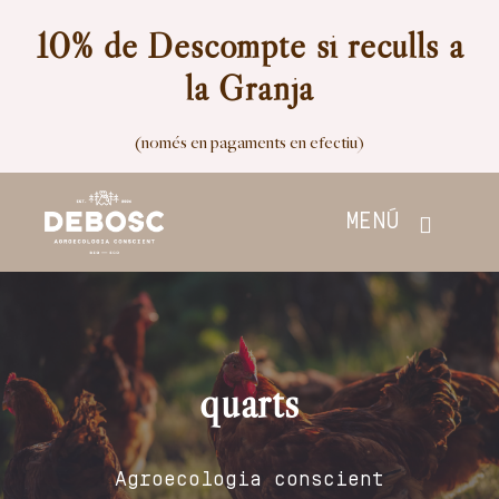
Skip
10% de Descompte si reculls a
to
la Granja
content
(només en pagaments en efectiu)
MENÚ
Inici
Botiga
quarts
Nosaltres
Agroecologia conscient
Contacte