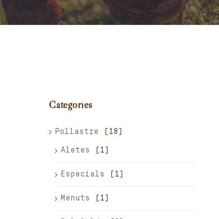
Carret
El meu compte
Català
Categories
Pollastre
(18)
Aletes
(1)
Especials
(1)
Menuts
(1)