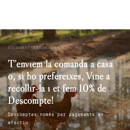
ENVIAMENTS I RECOLLIDES
T’enviem la comanda a casa
o, si ho prefereixes, Vine a
recollir-la i et fem 10% de
Descompte!
Descomptes només per pagaments en
efectiu