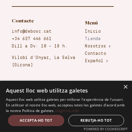
Contacte
Menú
info@debosc.cat
Inicio
+34 627 446 661
Tienda
Dill a Dv: 10 – 18 h.
Nosotros
Contacto
Vilobí d’Onyar, La Selva
Español
(Girona)
Condiciones de entrega
×
Aquest lloc web utilitza galetes
Preparación de Pedidos
Gastos de envío
Aquest lloc web utilitza galetes per millorar l'experiència de l'usuari.
En utilitzar el nostre lloc web, accepteu totes les galetes d’acord amb
Condiciones de Venta
la nostra Política de galetes.
Llegir-ne més
Entregas y devoluciones
ACCEPTA-HO TOT
REBUTJA-HO TOT
Seguridad y Confidencialidad
Garantía de Calidad
POWERED BY COOKIESCRIPT