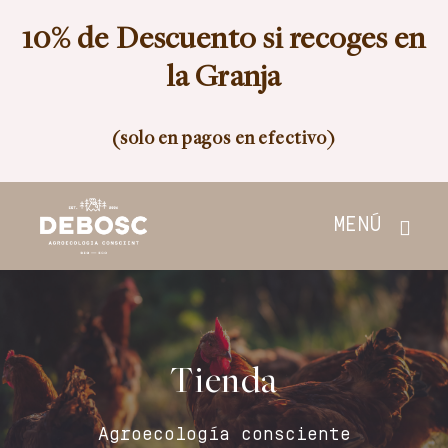
Skip
10% de Descuento si recoges en
to
content
la Granja
(solo en pagos en efectivo)
MENÚ
Inicio
Tienda
Tienda
Nosotros
Agroecología consciente