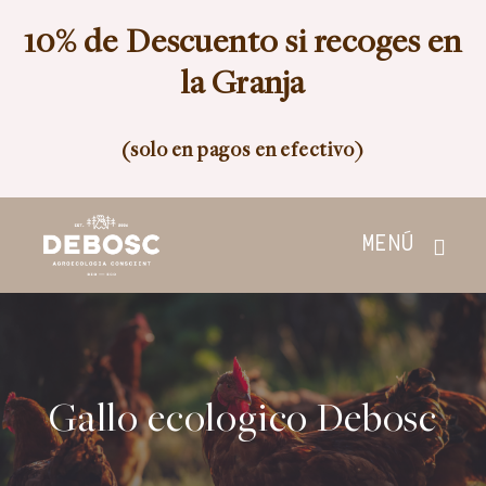
Skip
10% de Descuento si recoges en
to
content
la Granja
(solo en pagos en efectivo)
MENÚ
Inicio
Tienda
Gallo ecologico Debosc
Nosotros