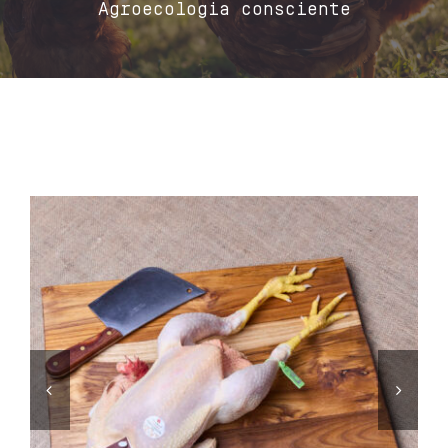
Agroecologia consciente
Contacto
Carrito
Mi cuenta
Español

