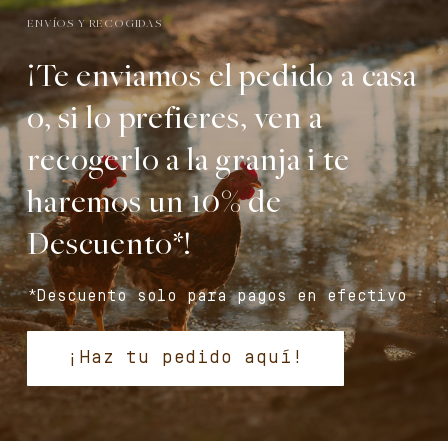
ENVÍOS Y RECOGIDAS
¡Te enviamos el pedido a casa
o, si lo prefieres, ven a
recogerlo a la granja i te
haremos un 10% de
Descuento*!
*Descuento solo para pagos en efectivo
¡Haz tu pedido aquí!