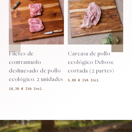
Añadir al
Añadir al
carrito
carrito
Detalles
Detalles
Filetes de
Carcasa de pollo
P
contramuslo
ecológico Debosc
e
deshuesado de pollo
cortada (2 partes)
u
ecológico. 2 unidades
€
€