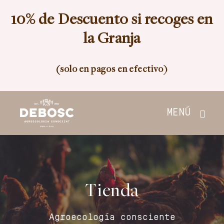
Skip
10% de Descuento si recoges en
to
content
la Granja
(solo en pagos en efectivo)
MENÚ
Inicio
Tienda
Tienda
Nosotros
Agroecología consciente