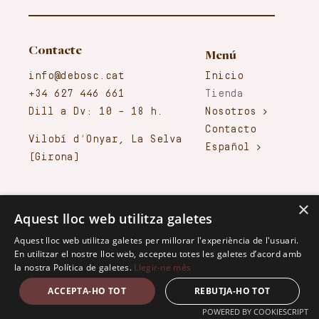
Contacte
Menú
info@debosc.cat
Inicio
+34 627 446 661
Tienda
Dill a Dv: 10 – 18 h.
Nosotros
Contacto
Vilobí d’Onyar, La Selva
Español
(Girona)
Condiciones de entrega
×
Aquest lloc web utilitza galetes
Preparación de Pedidos
Gastos de envío
Aquest lloc web utilitza galetes per millorar l'experiència de l'usuari.
En utilitzar el nostre lloc web, accepteu totes les galetes d’acord amb
Condiciones de Venta
la nostra Política de galetes.
Llegir-ne més
Entregas y devoluciones
ACCEPTA-HO TOT
REBUTJA-HO TOT
Seguridad y Confidencialidad
Garantía de Calidad
POWERED BY COOKIESCRIPT