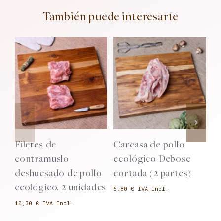
También puede interesarte
Añadir al
Añadir al
carrito
carrito
Detalles
Detalles
Filetes de
Carcasa de pollo
P
contramuslo
ecológico Debosc
e
deshuesado de pollo
cortada (2 partes)
u
ecológico. 2 unidades
€
€