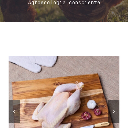
Agroecologia consciente
Contacto
Carrito
Mi cuenta
Español

