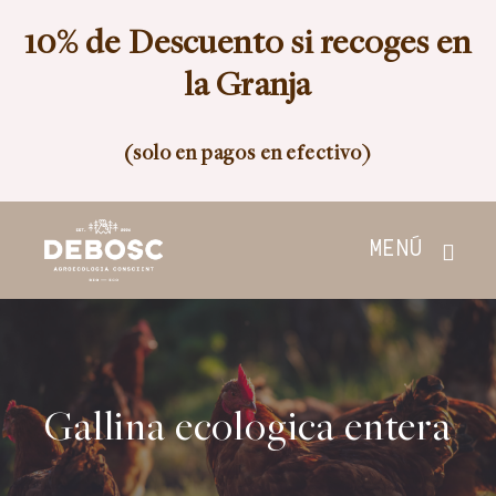
Skip
10% de Descuento si recoges en
to
content
la Granja
(solo en pagos en efectivo)
MENÚ
Inicio
Tienda
Gallina ecologica entera
Nosotros