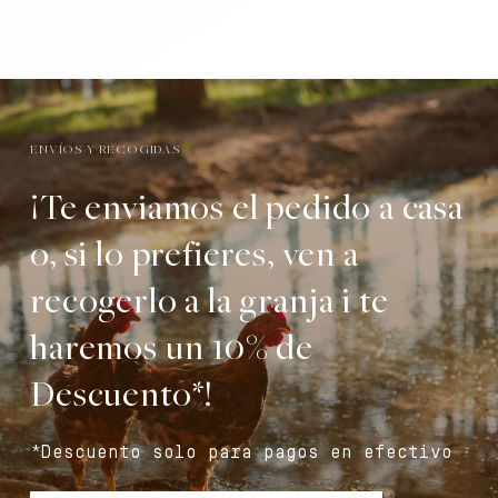
ENVÍOS Y RECOGIDAS
¡Te enviamos el pedido a casa
o, si lo prefieres, ven a
recogerlo a la granja i te
haremos un 10% de
Descuento*!
*Descuento solo para pagos en efectivo