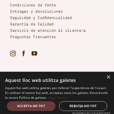
Condiciones de Venta
Entregas y devoluciones
Seguridad y Confidencialidad
Garantía de Calidad
Servicio de atención al cliente/a
Preguntas Frecuentes
×
Aquest lloc web utilitza galetes
Aquest lloc web utilitza galetes per millorar l'experiència de l'usuari.
En utilitzar el nostre lloc web, accepteu totes les galetes d’acord amb
la nostra Política de galetes.
Llegir-ne més
2024 ·2026 · Debosc · Powered by
•
Política de privacitat
•
Avís Legal i condicions d’ús
•
ACCEPTA-HO TOT
REBUTJA-HO TOT
Política de Cookies
POWERED BY COOKIESCRIPT