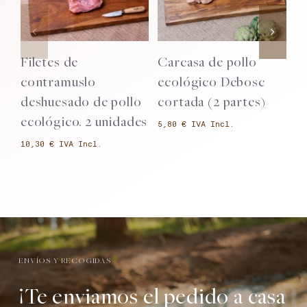
Filetes de
Carcasa de pollo
P
contramuslo
ecológico Debosc
e
deshuesado de pollo
cortada (2 partes)
u
ecológico. 2 unidades
€
€
ENVÍOS Y RECOGIDAS
¡Te enviamos el pedido a casa