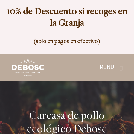
Skip
10% de Descuento si recoges en
to
content
la Granja
(solo en pagos en efectivo)
MENÚ
Inicio
Tienda
Carcasa de pollo
Nosotros
ecológico Debosc