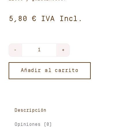
€
Carcasa
de
pollo
Añadir al carrito
ecológico
Debosc
cortada
(2
partes)
Descripción
cantidad
Opiniones (0)