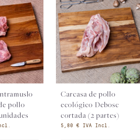
ontramuslo
Carcasa de pollo
de pollo
ecológico Debosc
 unidades
cortada (2 partes)
€