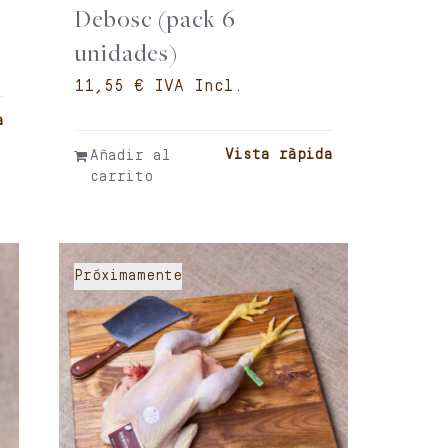
Debosc (pack 6
unidades)
€
a
Vista ràpida
Añadir al
carrito
Próximamente