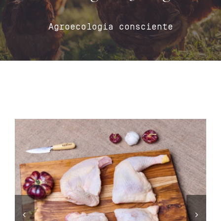
Contacto
Agroecologia consciente
Carrito
Mi cuenta
Español

