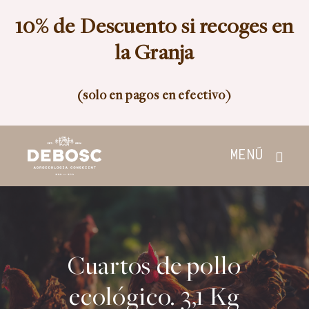
Skip
10% de Descuento si recoges en
to
content
la Granja
(solo en pagos en efectivo)
MENÚ
Inicio
Tienda
Cuartos de pollo
Nosotros
ecológico. 3,1 Kg