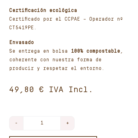
Certificación ecológica
Certificado por el CCPAE – Operador nº
CT5419PE.
Envasado
Se entrega en bolsa
100% compostable
,
coherente con nuestra forma de
producir y respetar el entorno.
€
Cuartos
de