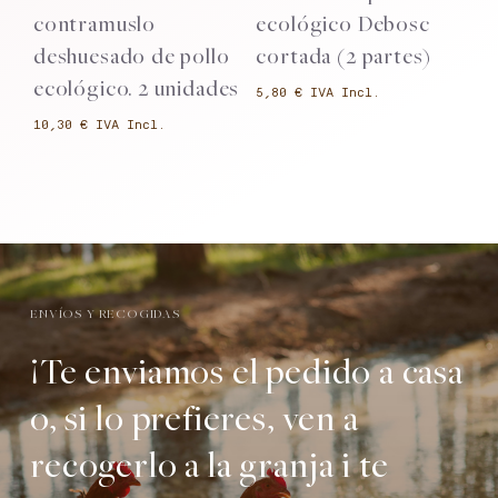
contramuslo
ecológico Debosc
e
deshuesado de pollo
cortada (2 partes)
u
ecológico. 2 unidades
€
€
ENVÍOS Y RECOGIDAS
¡Te enviamos el pedido a casa
o, si lo prefieres, ven a
recogerlo a la granja i te