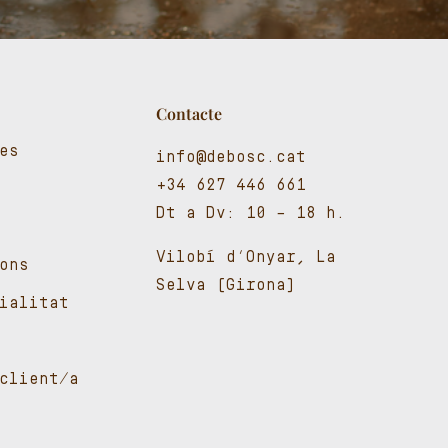
Contacte
es
info@debosc.cat
+34 627 446 661
Dt a Dv: 10 – 18 h.
Vilobí d’Onyar, La
ons
Selva (Girona)
cialitat
client/a