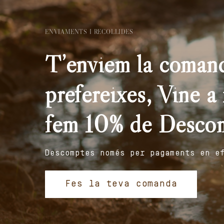
ENVIAMENTS I RECOLLIDES
T’enviem la comand
prefereixes, Vine a r
fem 10% de Desco
Descomptes només per pagaments en e
Fes la teva comanda