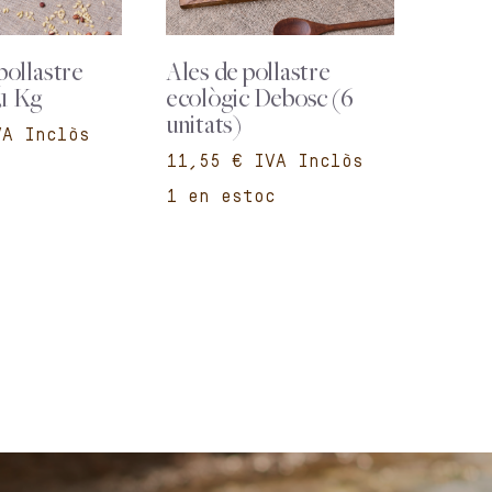
pollastre
Ales de pollastre
,1 Kg
ecològic Debosc (6
unitats)
€
1 en estoc