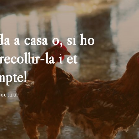
a a casa o, si ho
ecollir-la i et
mpte!
fectiu