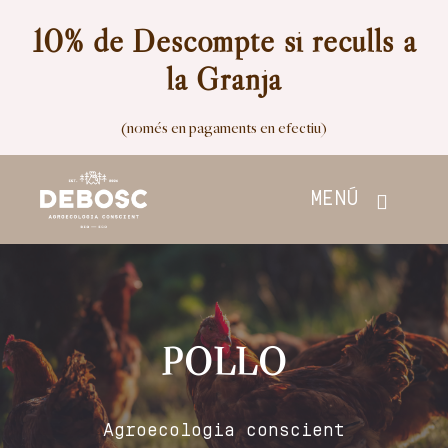
Skip
10% de Descompte si reculls a
to
la Granja
content
(només en pagaments en efectiu)
MENÚ
Inici
Botiga
POLLO
Nosaltres
Agroecologia conscient
Contacte