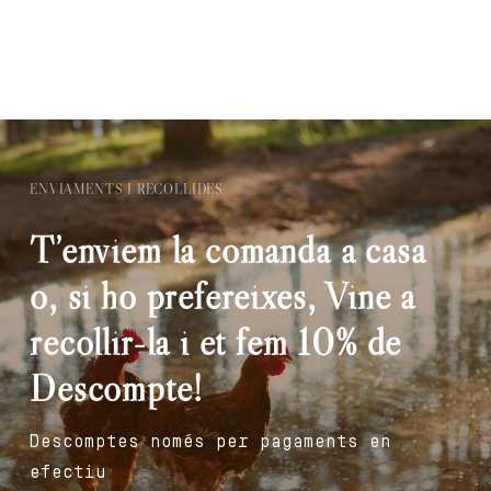
ENVIAMENTS I RECOLLIDES
T’enviem la comanda a casa
o, si ho prefereixes, Vine a
recollir-la i et fem 10% de
Descompte!
Descomptes només per pagaments en
efectiu