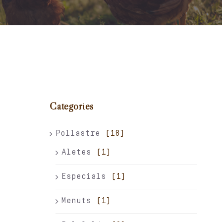
Carret
El meu compte
Català
Categories
Pollastre
(18)
Aletes
(1)
Especials
(1)
Menuts
(1)