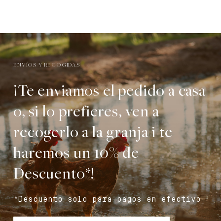
ENVÍOS Y RECOGIDAS
¡Te enviamos el pedido a casa
o, si lo prefieres, ven a
recogerlo a la granja i te
haremos un 10% de
Descuento*!
*Descuento solo para pagos en efectivo