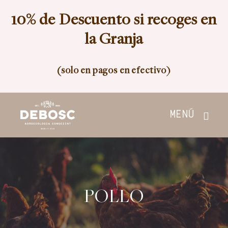
Skip
10% de Descuento si recoges en
to
content
la Granja
(solo en pagos en efectivo)
MENÚ
Inicio
Tienda
POLLO
Nosotros