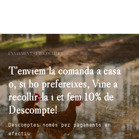
ENVIAMENTS I RECOLLIDES
T’enviem la comanda a casa
o, si ho prefereixes, Vine a
recollir-la i et fem 10% de
Descompte!
Descomptes només per pagaments en
efectiu