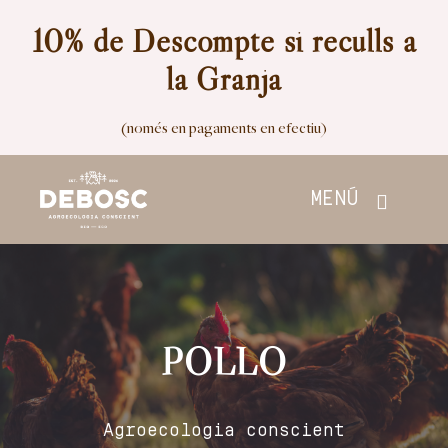
Skip
10% de Descompte si reculls a
to
la Granja
content
(només en pagaments en efectiu)
MENÚ
Inici
Botiga
POLLO
Nosaltres
Agroecologia conscient
Contacte