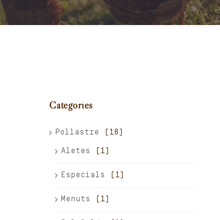
Carret
El meu compte
Català
Categories
Pollastre
(18)
Aletes
(1)
Especials
(1)
Menuts
(1)