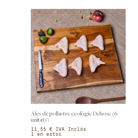
Ales de pollastre ecològic Debosc (6
unitats)
€
1 en estoc