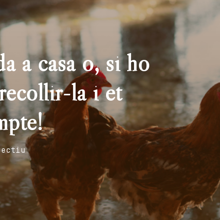
a a casa o, si ho
ecollir-la i et
mpte!
fectiu