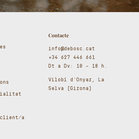
Contacte
es
info@debosc.cat
+34 627 446 661
Dt a Dv: 10 – 18 h.
Vilobí d’Onyar, La
ons
Selva (Girona)
cialitat
client/a