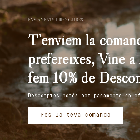
ENVIAMENTS I RECOLLIDES
T’enviem la comand
prefereixes, Vine a r
fem 10% de Desco
Descomptes només per pagaments en e
Fes la teva comanda