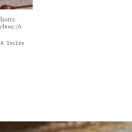
lastre
ebosc (6
c