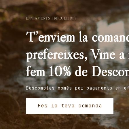
ENVIAMENTS I RECOLLIDES
T’enviem la comand
prefereixes, Vine a r
fem 10% de Desco
Descomptes només per pagaments en e
Fes la teva comanda