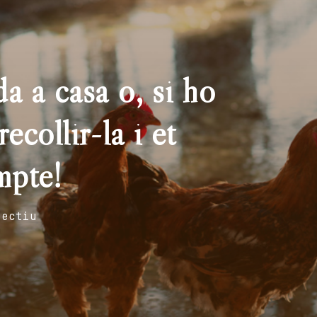
a a casa o, si ho
ecollir-la i et
mpte!
fectiu