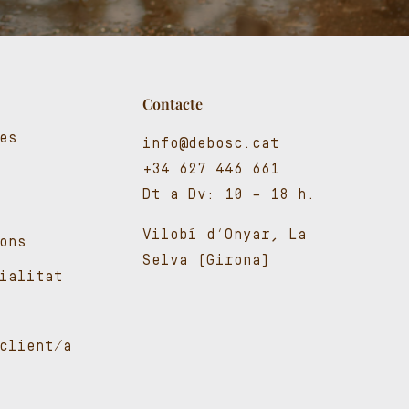
Contacte
es
info@debosc.cat
+34 627 446 661
Dt a Dv: 10 – 18 h.
Vilobí d’Onyar, La
ons
Selva (Girona)
cialitat
client/a