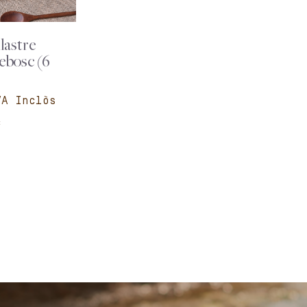
lastre
ebosc (6
c