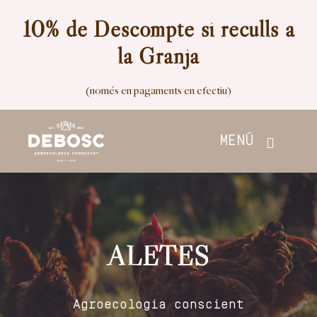
Skip
10% de Descompte si reculls a
to
la Granja
content
(només en pagaments en efectiu)
MENÚ
Inici
Botiga
ALETES
Nosaltres
Agroecologia conscient
Contacte