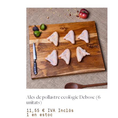
Ales de pollastre ecològic Debosc (6
unitats)
€
1 en estoc