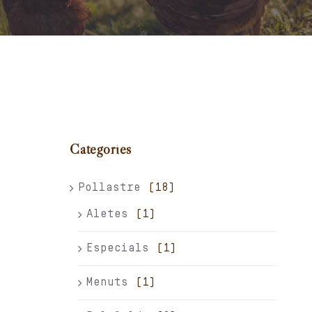
Carret
El meu compte
Català
Categories
Pollastre
(18)
Aletes
(1)
Especials
(1)
Menuts
(1)