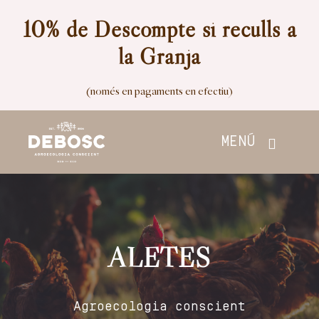
Skip
10% de Descompte si reculls a
to
la Granja
content
(només en pagaments en efectiu)
MENÚ
Inici
Botiga
ALETES
Nosaltres
Agroecologia conscient
Contacte