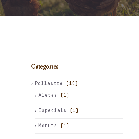
Carret
El meu compte
Català
Categories
Pollastre
(18)
Aletes
(1)
Especials
(1)
Menuts
(1)