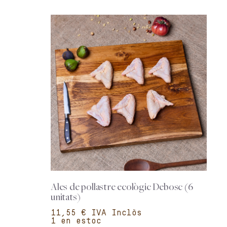
Ales de pollastre ecològic Debosc (6
unitats)
€
1 en estoc