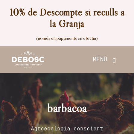
Skip
10% de Descompte si reculls a
to
la Granja
content
(només en pagaments en efectiu)
MENÚ
Inici
Botiga
barbacoa
Nosaltres
Agroecologia conscient
Contacte