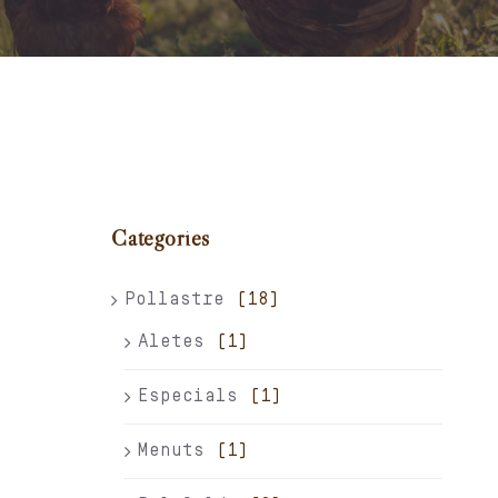
Carret
El meu compte
Català
Categories
Pollastre
(18)
Aletes
(1)
Especials
(1)
Menuts
(1)