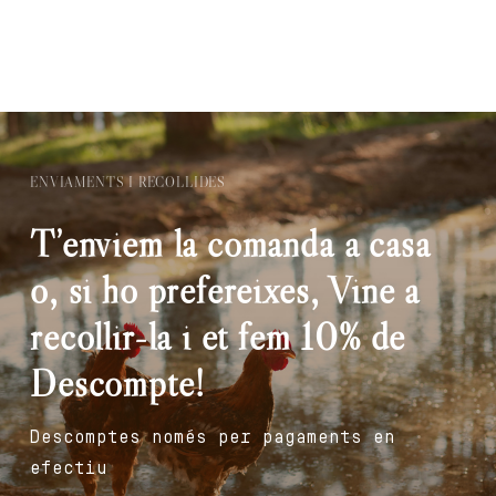
ENVIAMENTS I RECOLLIDES
T’enviem la comanda a casa
o, si ho prefereixes, Vine a
recollir-la i et fem 10% de
Descompte!
Descomptes només per pagaments en
efectiu