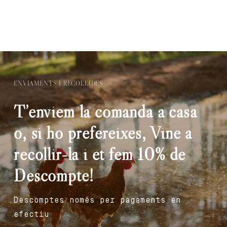
ENVIAMENTS I RECOLLIDES
T’enviem la comanda a casa
o, si ho prefereixes, Vine a
recollir-la i et fem 10% de
Descompte!
Descomptes només per pagaments en
efectiu