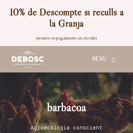
Skip
10% de Descompte si reculls a
to
la Granja
content
(només en pagaments en efectiu)
MENÚ
Inici
Botiga
barbacoa
Nosaltres
Agroecologia conscient
Contacte