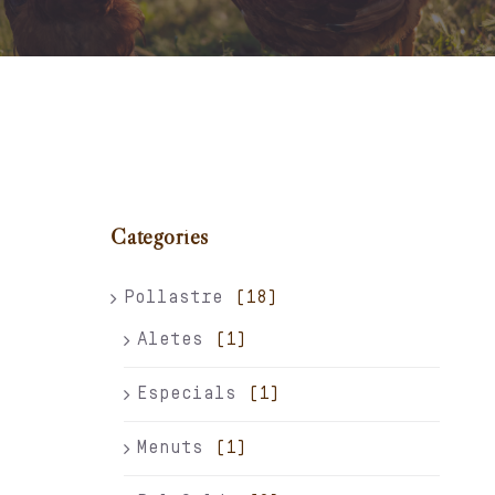
Carret
El meu compte
Català
Categories
Pollastre
(18)
Aletes
(1)
Especials
(1)
Menuts
(1)