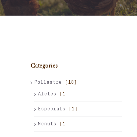
Carret
El meu compte
Català
Categories
Pollastre
(18)
Aletes
(1)
Especials
(1)
Menuts
(1)