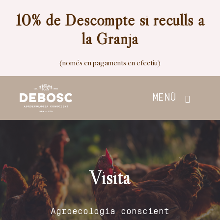
Skip
10% de Descompte si reculls a
to
la Granja
content
(només en pagaments en efectiu)
MENÚ
Inici
Botiga
Visita
Nosaltres
Agroecologia conscient
Contacte