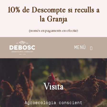
Skip
10% de Descompte si reculls a
to
la Granja
content
(només en pagaments en efectiu)
MENÚ
Inici
Botiga
Visita
Nosaltres
Agroecologia conscient
Contacte