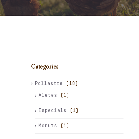
Carret
El meu compte
Català
Categories
Pollastre
(18)
Aletes
(1)
Especials
(1)
Menuts
(1)