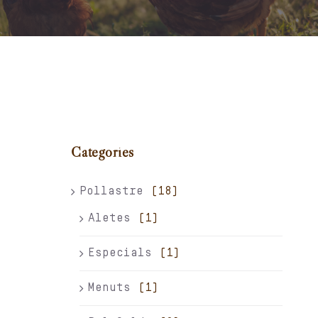
Carret
El meu compte
Català
Categories
Pollastre
(18)
Aletes
(1)
Especials
(1)
Menuts
(1)