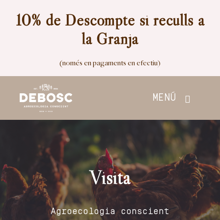
Skip
10% de Descompte si reculls a
to
la Granja
content
(només en pagaments en efectiu)
MENÚ
Inici
Botiga
Visita
Nosaltres
Agroecologia conscient
Contacte