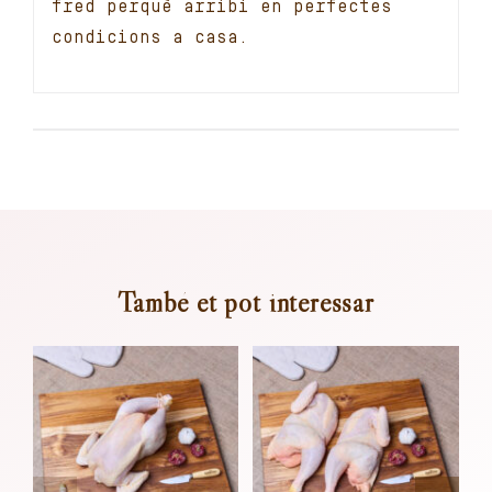
fred perquè arribi en perfectes
condicions a casa.
També et pot interessar
Afegeix al
Afegeix al
carret
carret
Detalls
Detalls