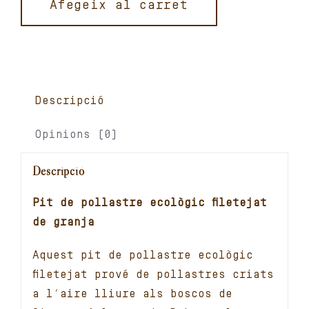
pollastre
Afegeix al carret
ecològic
filetejat
(
0,450
kg)
Descripció
quantitat
Opinions (0)
Descripció
Pit de pollastre ecològic filetejat
de granja
Aquest pit de pollastre ecològic
filetejat prové de pollastres criats
a l’aire lliure als boscos de