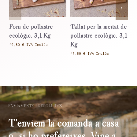
Forn de pollastre
Tallat per la meitat de
Oc
ecològic. 3,1 Kg
pollastre ecològic. 3,1
ec
Kg
€
€
ENVIAMENTS I RECOLLIDES
T’enviem la comanda a casa
o, si ho prefereixes, Vine a