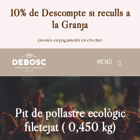
Skip
10% de Descompte si reculls a
to
la Granja
content
(només en pagaments en efectiu)
MENÚ
Inici
Botiga
Pit de pollastre ecològic
Nosaltres
filetejat ( 0,450 kg)
Contacte