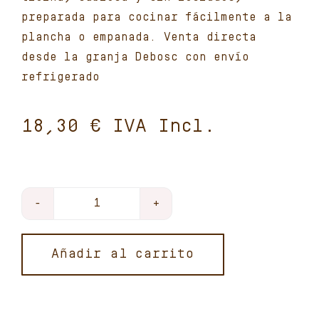
preparada para cocinar fácilmente a la
plancha o empanada. Venta directa
desde la granja Debosc con envío
refrigerado
€
Pechuga
de
pollo
Añadir al carrito
ecológico
fileteado
(