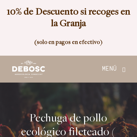
Skip
10% de Descuento si recoges en
to
content
la Granja
(solo en pagos en efectivo)
MENÚ
Inicio
Tienda
Pechuga de pollo
Nosotros
ecológico fileteado (