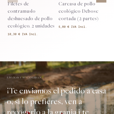
Filetes de
Carcasa de pollo
P
contramuslo
ecológico Debosc
e
deshuesado de pollo
cortada (2 partes)
u
ecológico. 2 unidades
€
€
ENVÍOS Y RECOGIDAS
¡Te enviamos el pedido a casa
o, si lo prefieres, ven a
recogerlo a la granja i te