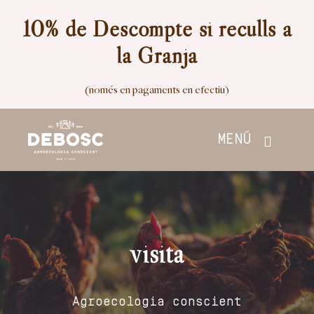
Skip
10% de Descompte si reculls a
to
la Granja
content
(només en pagaments en efectiu)
MENÚ
Inici
Botiga
visita
Nosaltres
Agroecologia conscient
Contacte