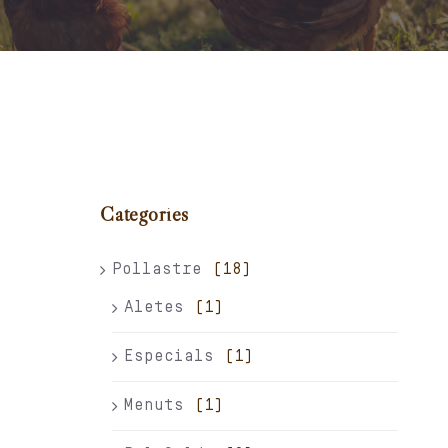
Carret
El meu compte
Català
Categories
Pollastre
(18)
Aletes
(1)
Especials
(1)
Menuts
(1)