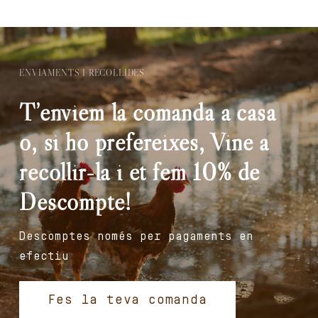
ENVIAMENTS I RECOLLIDES
T’enviem la comanda a casa
o, si ho prefereixes, Vine a
recollir-la i et fem 10% de
Descompte!
Descomptes només per pagaments en
efectiu
Fes la teva comanda