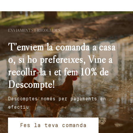
ENVIAMENTS I RECOLLIDES
T’enviem la comanda a casa
o, si ho prefereixes, Vine a
recollir-la i et fem 10% de
Descompte!
Descomptes només per pagaments en
efectiu
Fes la teva comanda