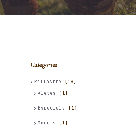
Carret
El meu compte
Català
Categories
Pollastre
(18)
Aletes
(1)
Especials
(1)
Menuts
(1)