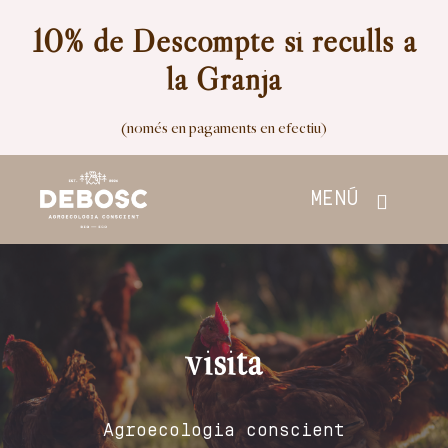
Skip
10% de Descompte si reculls a
to
la Granja
content
(només en pagaments en efectiu)
MENÚ
Inici
Botiga
visita
Nosaltres
Agroecologia conscient
Contacte