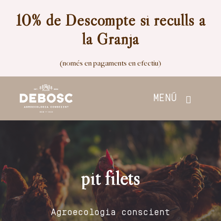
Skip
10% de Descompte si reculls a
to
la Granja
content
(només en pagaments en efectiu)
MENÚ
Inici
Botiga
pit filets
Nosaltres
Agroecologia conscient
Contacte