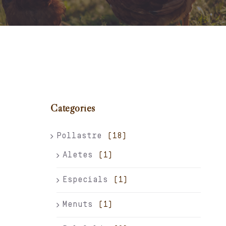
Carret
El meu compte
Català
Categories
Pollastre
(18)
Aletes
(1)
Especials
(1)
Menuts
(1)