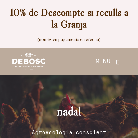
Skip
10% de Descompte si reculls a
to
la Granja
content
(només en pagaments en efectiu)
MENÚ
Inici
Botiga
nadal
Nosaltres
Agroecologia conscient
Contacte