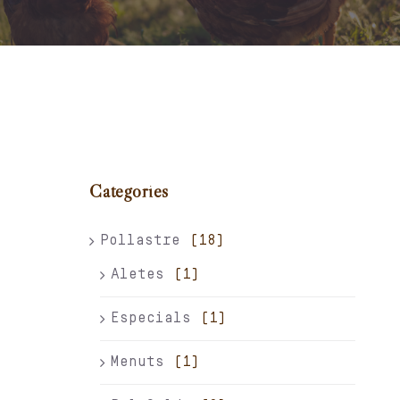
Carret
El meu compte
Català
Categories
Pollastre
(18)
Aletes
(1)
Especials
(1)
Menuts
(1)