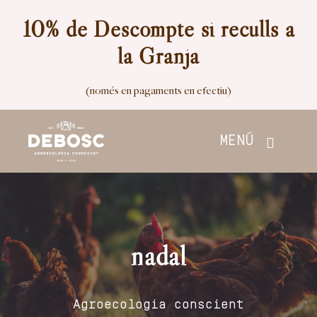
Skip
10% de Descompte si reculls a
to
la Granja
content
(només en pagaments en efectiu)
MENÚ
Inici
Botiga
nadal
Nosaltres
Agroecologia conscient
Contacte