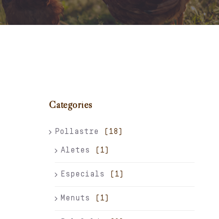
Carret
El meu compte
Català
Categories
Pollastre
(18)
Aletes
(1)
Especials
(1)
Menuts
(1)