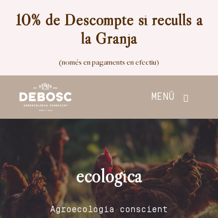
Skip
10% de Descompte si reculls a
to
la Granja
content
(només en pagaments en efectiu)
MENÚ
Inici
Botiga
ecologica
Nosaltres
Agroecologia conscient
Contacte