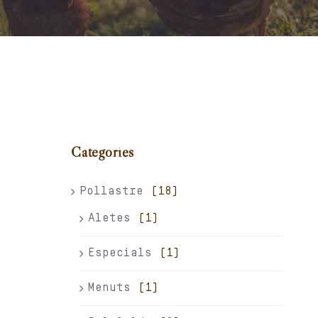
Carret
El meu compte
Català
Categories
Pollastre
(18)
Aletes
(1)
Especials
(1)
Menuts
(1)