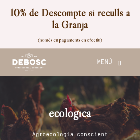
Skip
10% de Descompte si reculls a
to
la Granja
content
(només en pagaments en efectiu)
MENÚ
Inici
Botiga
ecologica
Nosaltres
Agroecologia conscient
Contacte