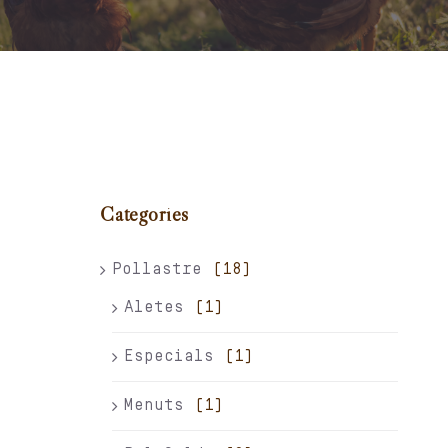
Carret
El meu compte
Català
Categories
Pollastre
(18)
Aletes
(1)
Especials
(1)
Menuts
(1)