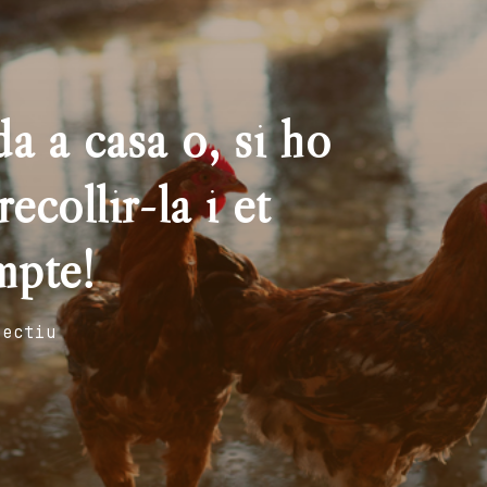
a a casa o, si ho
ecollir-la i et
mpte!
fectiu