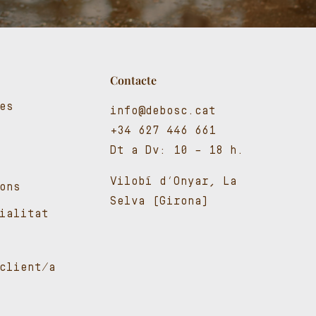
Contacte
es
info@debosc.cat
+34 627 446 661
Dt a Dv: 10 – 18 h.
Vilobí d’Onyar, La
ons
Selva (Girona)
cialitat
client/a