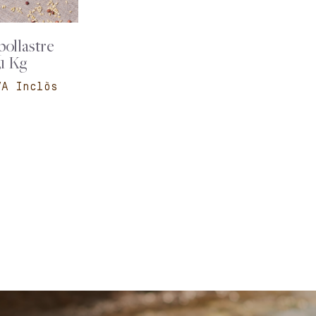
pollastre
,1 Kg