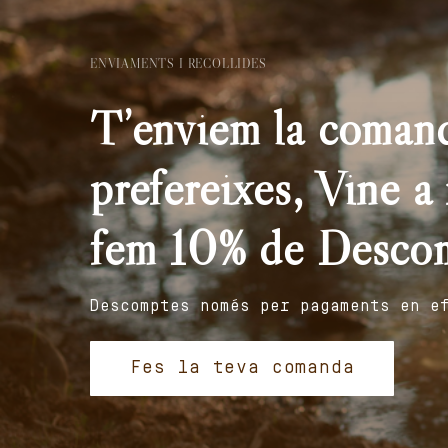
ENVIAMENTS I RECOLLIDES
T’enviem la comand
prefereixes, Vine a r
fem 10% de Desco
Descomptes només per pagaments en e
Fes la teva comanda