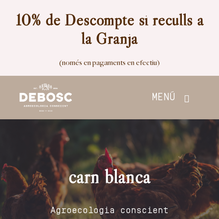
Skip
10% de Descompte si reculls a
to
la Granja
content
(només en pagaments en efectiu)
MENÚ
Inici
Botiga
carn blanca
Nosaltres
Agroecologia conscient
Contacte