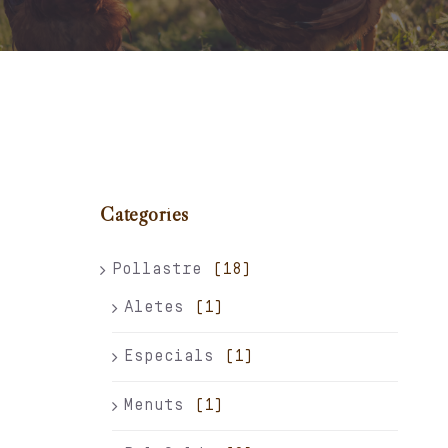
Carret
El meu compte
Català
Categories
Pollastre
(18)
Aletes
(1)
Especials
(1)
Menuts
(1)