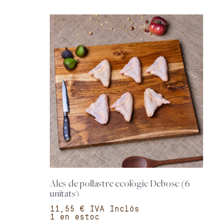
Ales de pollastre ecològic Debosc (6
unitats)
€
1 en estoc