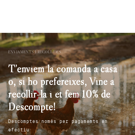
ENVIAMENTS I RECOLLIDES
T’enviem la comanda a casa
o, si ho prefereixes, Vine a
recollir-la i et fem 10% de
Descompte!
Descomptes només per pagaments en
efectiu