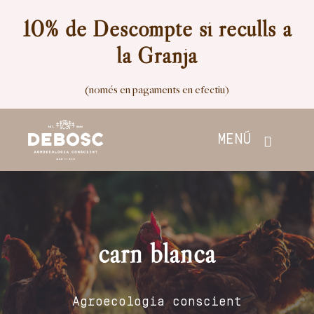
Skip
10% de Descompte si reculls a
to
la Granja
content
(només en pagaments en efectiu)
MENÚ
Inici
Botiga
carn blanca
Nosaltres
Agroecologia conscient
Contacte