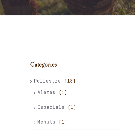
Carret
El meu compte
Català
Categories
Pollastre
(18)
Aletes
(1)
Especials
(1)
Menuts
(1)