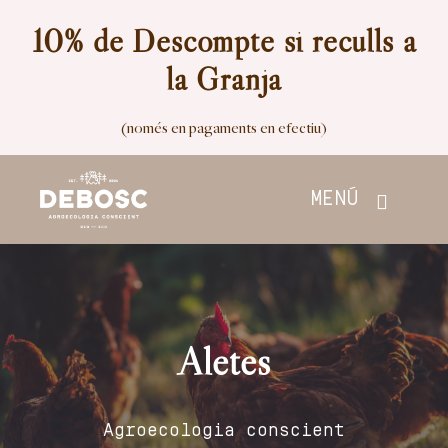
Skip
10% de Descompte si reculls a
to
la Granja
content
(només en pagaments en efectiu)
MENÚ
Inici
Botiga
Aletes
Nosaltres
Agroecologia conscient
Contacte