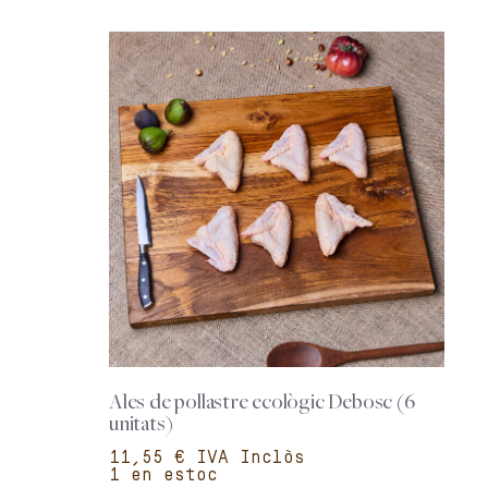
Ales de pollastre ecològic Debosc (6
unitats)
€
1 en estoc