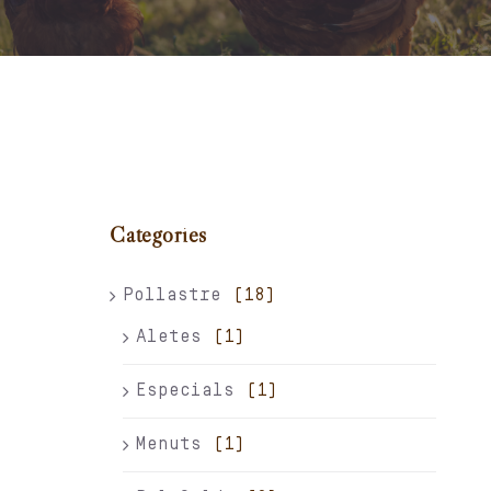
Carret
El meu compte
Català
Categories
Pollastre
(18)
Aletes
(1)
Especials
(1)
Menuts
(1)