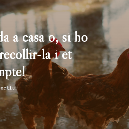
a a casa o, si ho
ecollir-la i et
mpte!
fectiu