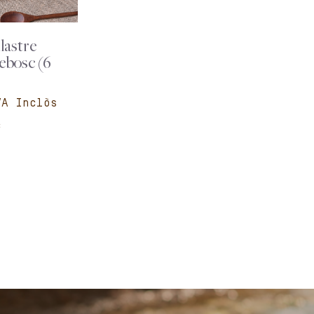
lastre
ebosc (6
c