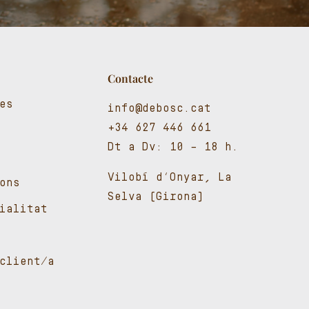
Contacte
es
info@debosc.cat
+34 627 446 661
Dt a Dv: 10 – 18 h.
Vilobí d’Onyar, La
ons
Selva (Girona)
cialitat
client/a