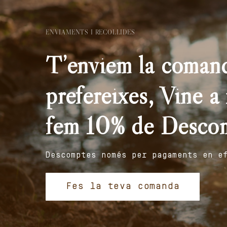
ENVIAMENTS I RECOLLIDES
T’enviem la comand
prefereixes, Vine a r
fem 10% de Desco
Descomptes només per pagaments en e
Fes la teva comanda