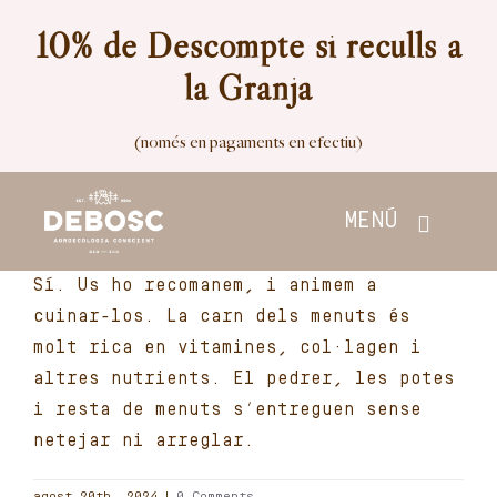
Skip
10% de Descompte si reculls a
to
la Granja
content
(només en pagaments en efectiu)
MENÚ
Sí. Us ho recomanem, i animem a
Inici
cuinar-los. La carn dels menuts és
molt rica en vitamines, col·lagen i
Botiga
altres nutrients. El pedrer, les potes
i resta de menuts s’entreguen sense
Nosaltres
netejar ni arreglar.
Contacte
agost 20th, 2024
|
0 Comments