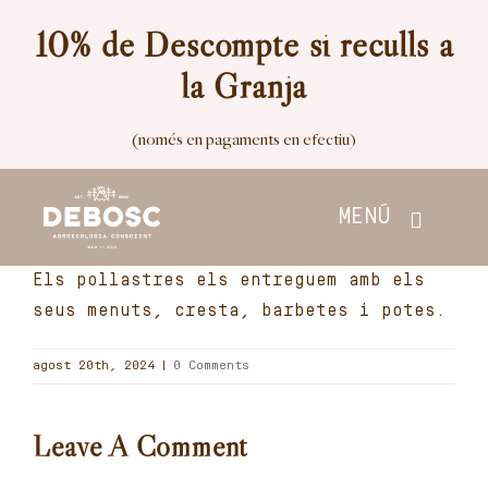
Skip
10% de Descompte si reculls a
to
la Granja
content
(només en pagaments en efectiu)
MENÚ
Els pollastres els entreguem amb els
Inici
seus menuts, cresta, barbetes i potes.
Botiga
agost 20th, 2024
|
0 Comments
Nosaltres
Leave A Comment
Contacte