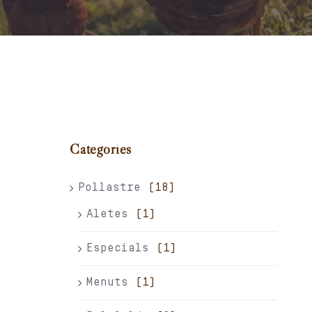
Carret
El meu compte
Català
Categories
Pollastre
(18)
Aletes
(1)
Especials
(1)
Menuts
(1)