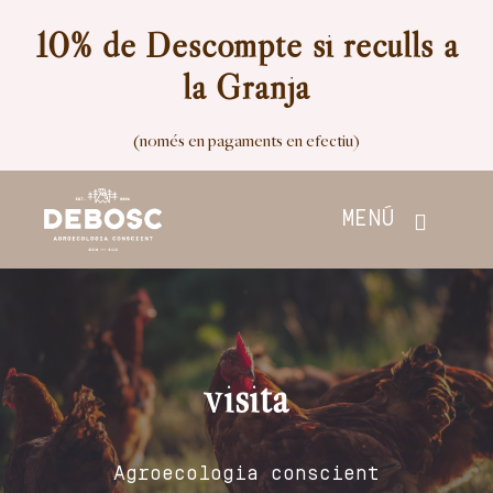
Skip
10% de Descompte si reculls a
to
la Granja
content
(només en pagaments en efectiu)
MENÚ
Inici
Botiga
visita
Nosaltres
Agroecologia conscient
Contacte