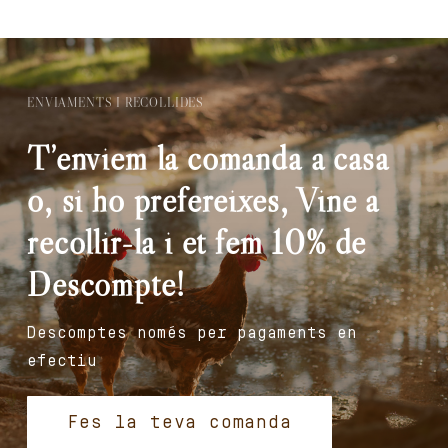
ENVIAMENTS I RECOLLIDES
T’enviem la comanda a casa
o, si ho prefereixes, Vine a
recollir-la i et fem 10% de
Descompte!
Descomptes només per pagaments en
efectiu
Fes la teva comanda