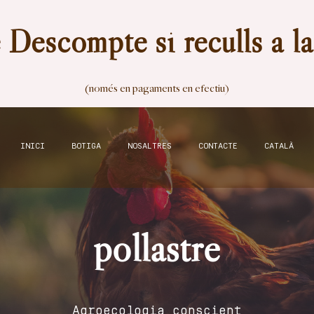
Descompte si reculls a l
(només en pagaments en efectiu)
INICI
BOTIGA
NOSALTRES
CONTACTE
CATALÀ
pollastre
Agroecologia conscient