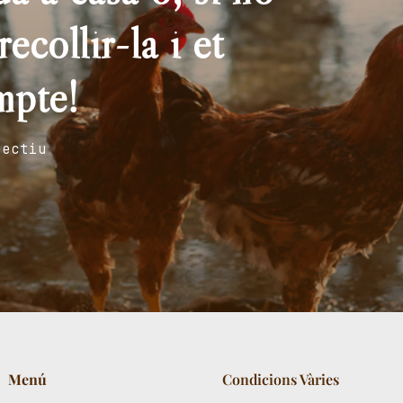
ecollir-la i et
mpte!
fectiu
Menú
Condicions Vàries