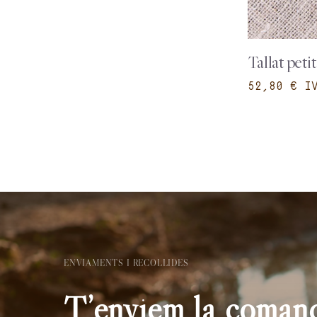
Tallat peti
€
ENVIAMENTS I RECOLLIDES
T’enviem la comand