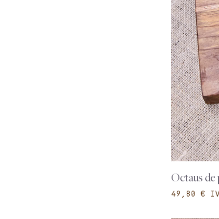
Octaus de p
€