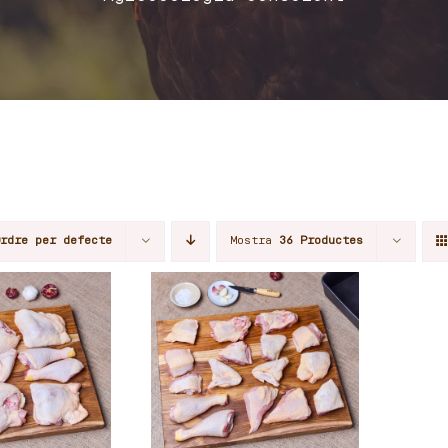
Ordre per defecte
Mostra
36 Productes