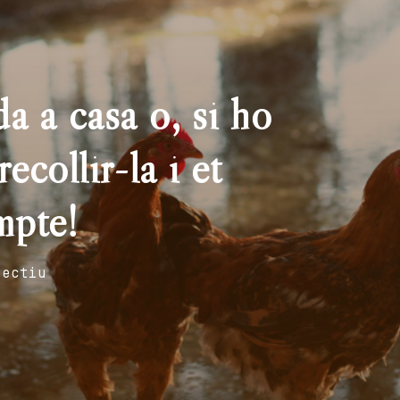
a a casa o, si ho
ecollir-la i et
mpte!
fectiu