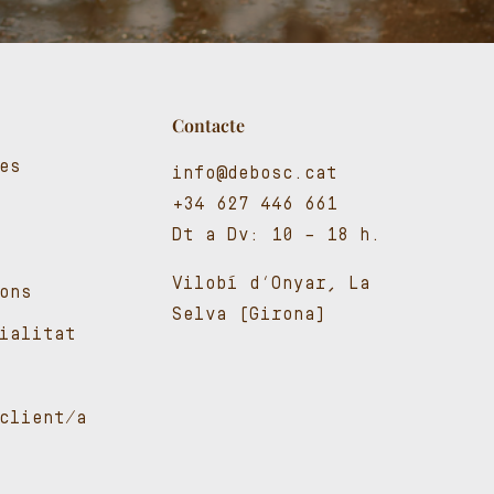
Contacte
es
info@debosc.cat
+34 627 446 661
Dt a Dv: 10 – 18 h.
Vilobí d’Onyar, La
ons
Selva (Girona)
cialitat
client/a