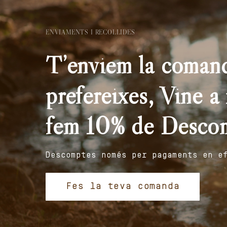
ENVIAMENTS I RECOLLIDES
T’enviem la comand
prefereixes, Vine a r
fem 10% de Desco
Descomptes només per pagaments en e
Fes la teva comanda