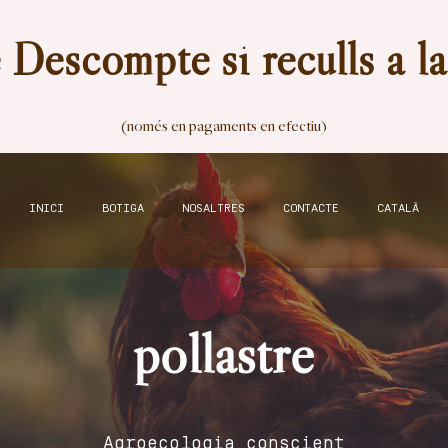
Descompte si reculls a l
(només en pagaments en efectiu)
INICI
BOTIGA
NOSALTRES
CONTACTE
CATALÀ
pollastre
Agroecologia conscient