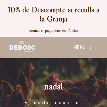
Skip
10% de Descompte si reculls a
to
la Granja
content
(només en pagaments en efectiu)
MENÚ
Inici
Botiga
nadal
Nosaltres
Agroecologia conscient
Contacte