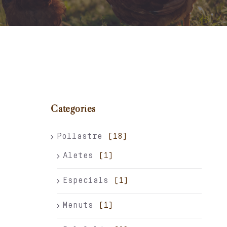
Carret
El meu compte
Català
Categories
Pollastre
(18)
Aletes
(1)
Especials
(1)
Menuts
(1)