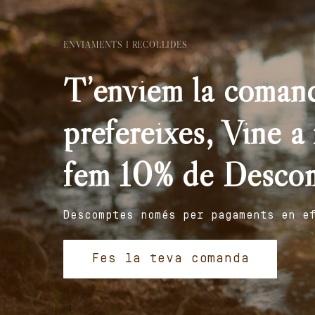
ENVIAMENTS I RECOLLIDES
T’enviem la comand
prefereixes, Vine a r
fem 10% de Desco
Descomptes només per pagaments en e
Fes la teva comanda