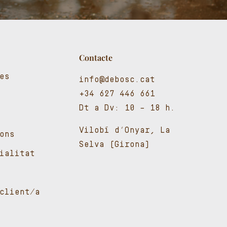
Contacte
es
info@debosc.cat
+34 627 446 661
Dt a Dv: 10 – 18 h.
Vilobí d’Onyar, La
ons
Selva (Girona)
cialitat
client/a