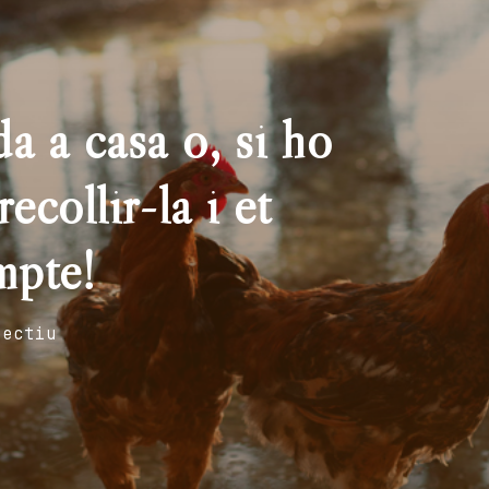
a a casa o, si ho
ecollir-la i et
mpte!
fectiu