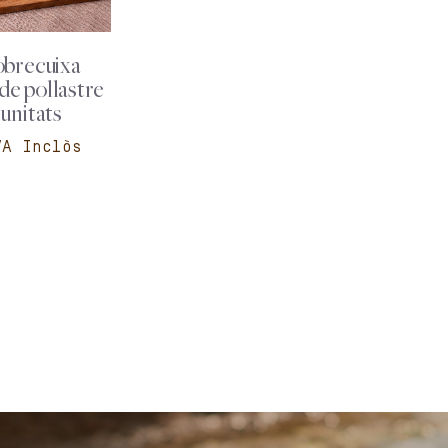
sobrecuixa
de pollastre
 unitats