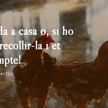
a a casa o, si ho
ecollir-la i et
mpte!
fectiu