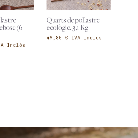
lastre
Quarts de pollastre
ebosc (6
ecològic. 3,1 Kg
€
c