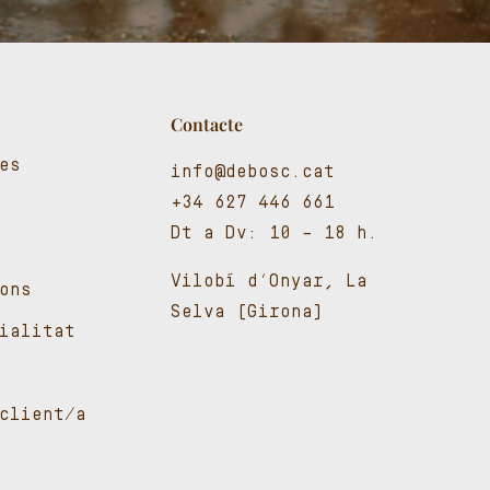
Contacte
es
info@debosc.cat
+34 627 446 661
Dt a Dv: 10 – 18 h.
Vilobí d’Onyar, La
ons
Selva (Girona)
cialitat
client/a