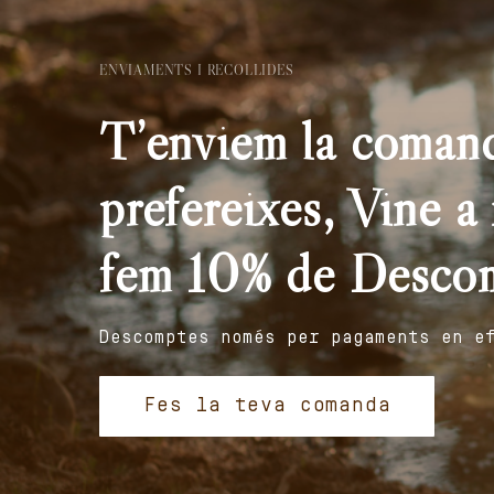
ENVIAMENTS I RECOLLIDES
T’enviem la comand
prefereixes, Vine a r
fem 10% de Desco
Descomptes només per pagaments en e
Fes la teva comanda